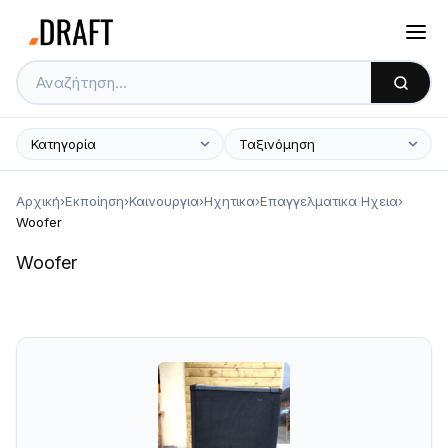
Αρχική
›
Εκποίηση
›
Καινουργια
›
Ηχητικα
›
Επαγγελματικα Ηχεια
›
Woofer
Woofer