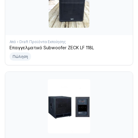
Από › Draft Προϊόντα Εκποίησης
Επαγγελματικό Subwoofer ZECK LF 118L
Πώληση