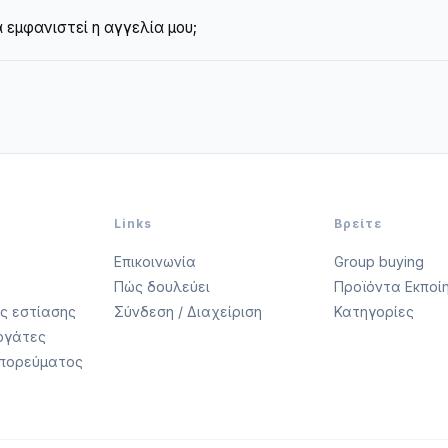
ουργία της αγγελίας, μπορείτε να επιλέξετε "Διαθέσιμο μόνο για
 εμφανιστεί η αγγελία μου;
τότε μόνο τιμές ενοικίασης και αντίστοιχο badge.
ται εντός 24-72 ωρών από τη δημοσίευση, ανάλογα με την ευρ
σης.
Links
Βρείτε
Επικοινωνία
Group buying
Πώς δουλεύει
Προϊόντα Εκποί
ις εστίασης
Σύνδεση / Διαχείριση
Κατηγορίες
εργάτες
μπορεύματος