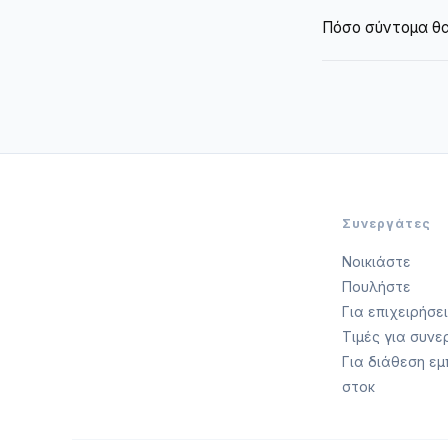
Ναι. Κατά τη δημι
Πόσο σύντομα θα
σελίδα εμφανίζει 
Συνήθως εμφανίζε
μηχανών αναζήτη
Συνεργάτες
Νοικιάστε
Πουλήστε
Για επιχειρήσε
Τιμές για συν
Για διάθεση ε
στοκ