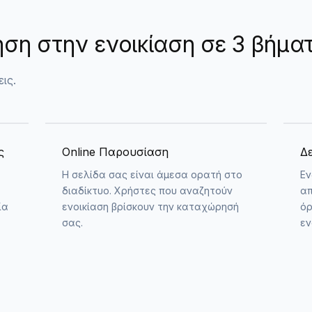
ση στην ενοικίαση σε 3 βήμα
ις.
ς
Online Παρουσίαση
Δ
Η σελίδα σας είναι άμεσα ορατή στο
Εν
διαδίκτυο. Χρήστες που αναζητούν
απ
ία
ενοικίαση βρίσκουν την καταχώρησή
όρ
σας.
εν