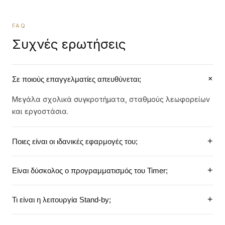
FAQ
Συχνές ερωτήσεις
+
Σε ποιούς επαγγελματίες απευθύνεται;
Μεγάλα σχολικά συγκροτήματα, σταθμούς λεωφορείων
και εργοστάσια.
+
Ποιες είναι οι ιδανικές εφαρμογές του;
Πλήρης αυτοματοποίηση των ανακοινώσεων και της
+
Είναι δύσκολος ο προγραμματισμός του Timer;
μουσικής σε μεγάλο αριθμό ηχείων.
Ο προγραμματισμός γίνεται εύκολα μέσω της μεγάλης
+
Τι είναι η λειτουργία Stand-by;
οθόνης LCD 4 ιντσών και του τηλεχειριστηρίου.
Το σύστημα μπαίνει σε κατάσταση αναμονής για