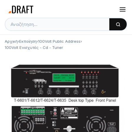
Αρχική
›
Εκποίηση
›
100Volt Public Address
›
100Volt Ενισχυτές - Cd - Tuner