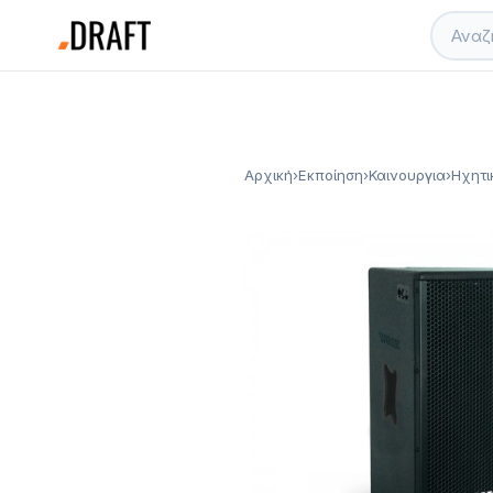
Αρχική
›
Εκποίηση
›
Καινουργια
›
Ηχητι