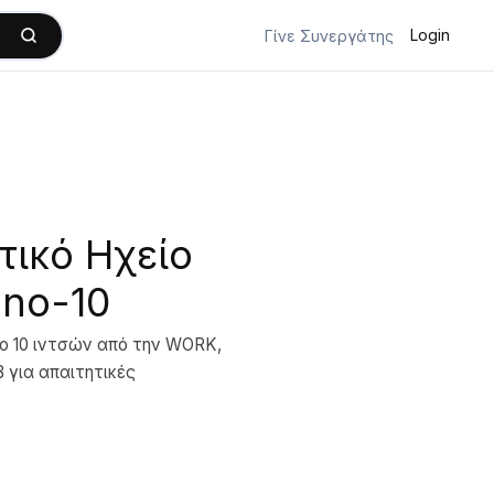
Login
Γίνε Συνεργάτης
ικό Ηχείο
ino-10
ίο 10 ιντσών από την WORK,
 για απαιτητικές