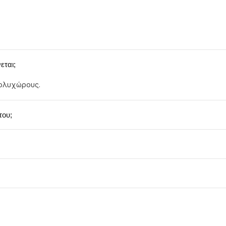
ς
εται;
πολυχώρους.
του;
υς διασκέδασης.
LN 4 (Speakon).
του προσφέρει εξαιρετική κάλυψη στο χώρο.