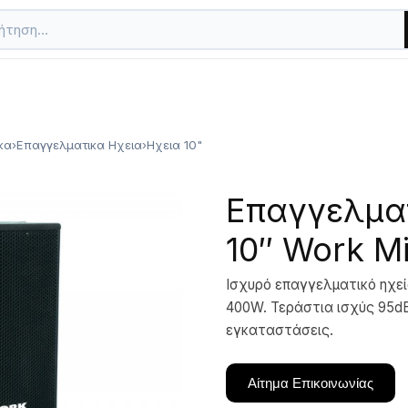
κα
›
Επαγγελματικα Ηχεια
›
Ηχεια 10"
Επαγγελματ
10″ Work M
Ισχυρό επαγγελματικό ηχε
400W. Τεράστια ισχύς 95dB
εγκαταστάσεις.
Αίτημα Επικοινωνίας