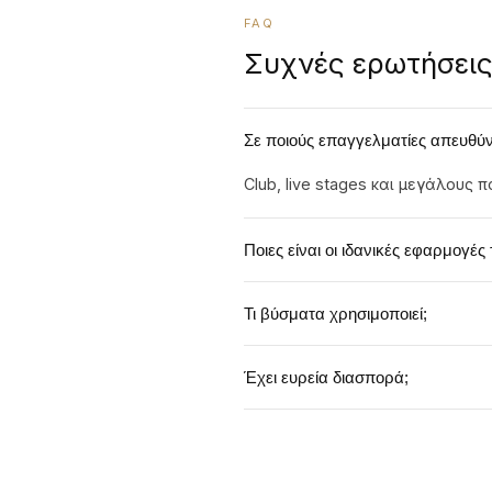
FAQ
Συχνές ερωτήσει
Σε ποιούς επαγγελματίες απευθύν
Club, live stages και μεγάλους 
Ποιες είναι οι ιδανικές εφαρμογές 
Κύριος ήχος σε μεγάλους χώρο
Τι βύσματα χρησιμοποιεί;
Επαγγελματικά βύσματα τύπου X
Έχει ευρεία διασπορά;
Ναι, ο σχεδιασμός της κόρνας 