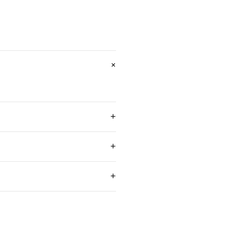
+
+
+
+