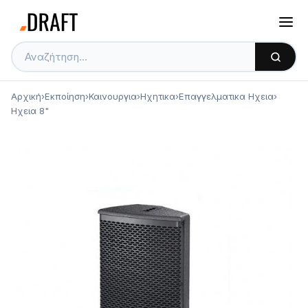
Αρχική
›
Εκποίηση
›
Καινουργια
›
Ηχητικα
›
Επαγγελματικα Ηχεια
›
Ηχεια 8"