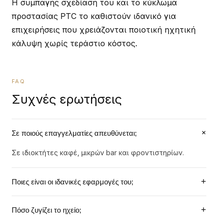
Η συμπαγής σχεδίαση του και το κύκλωμα
προστασίας PTC το καθιστούν ιδανικό για
επιχειρήσεις που χρειάζονται ποιοτική ηχητική
κάλυψη χωρίς τεράστιο κόστος.
FAQ
Συχνές ερωτήσεις
+
Σε ποιούς επαγγελματίες απευθύνεται;
Σε ιδιοκτήτες καφέ, μικρών bar και φροντιστηρίων.
+
Ποιες είναι οι ιδανικές εφαρμογές του;
Ιδανικό για εγκαταστάσεις background μουσικής σε
+
Πόσο ζυγίζει το ηχείο;
μικρούς χώρους εστίασης.