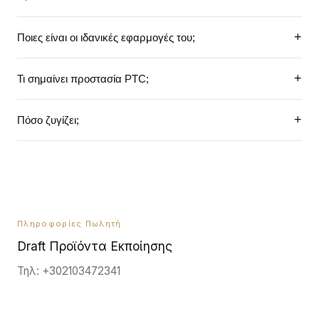
+
Ποιες είναι οι ιδανικές εφαρμογές του;
Μόνιμες εγκαταστάσεις για background και προσκήνιο
+
Τι σημαίνει προστασία PTC;
μουσική.
Αυτόματο κύκλωμα προστασίας για το tweeter από
+
Πόσο ζυγίζει;
υπερφόρτωση.
Ζυγίζει 16kg, παρέχοντας σταθερότητα.
Πληροφορίες Πωλητή
Draft Προϊόντα Εκποίησης
Τηλ: +302103472341