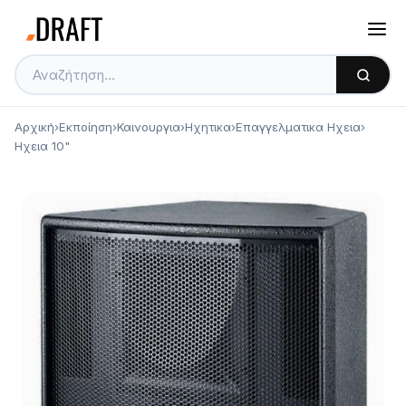
Αρχική
›
Εκποίηση
›
Καινουργια
›
Ηχητικα
›
Επαγγελματικα Ηχεια
›
Ηχεια 10"