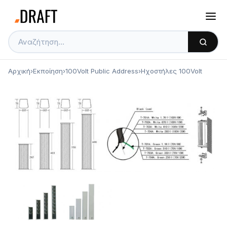
Αρχική
›
Εκποίηση
›
100Volt Public Address
›
Ηχοστήλες 100Volt