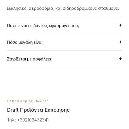
Εκκλησίες, αεροδρόμια, και σιδηροδρομικούς σταθμούς.
+
Ποιες είναι οι ιδανικές εφαρμογές του;
Ακουστική κάλυψη χώρων με μεγάλη αντήχηση (reverb).
+
Πόσο μεγάλη είναι;
Έχει ύψος 55 πόντους (550mm) και είναι αρκετά λεπτή
+
Στηρίζεται με ασφάλεια;
(105mm πλάτος).
Περιλαμβάνει τις απαραίτητες βάσεις τοίχου για κλίση
(πάνω/κάτω).
Πληροφορίες Πωλητή
Draft Προϊόντα Εκποίησης
Τηλ: +302103472341