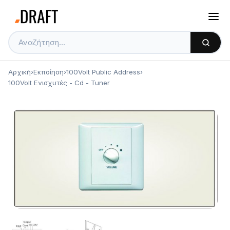
Αρχική
›
Εκποίηση
›
100Volt Public Address
›
100Volt Ενισχυτές - Cd - Tuner