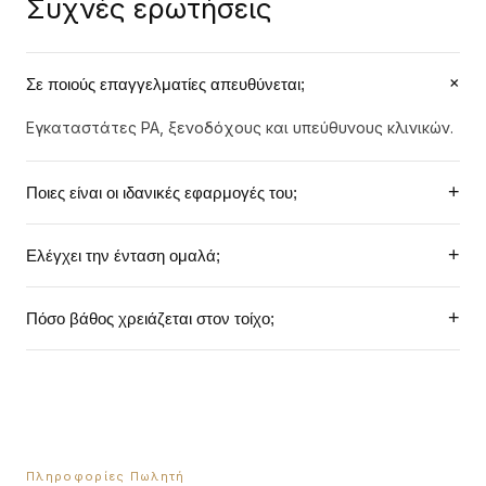
Συχνές ερωτήσεις
+
Σε ποιούς επαγγελματίες απευθύνεται;
Εγκαταστάτες PA, ξενοδόχους και υπεύθυνους κλινικών.
+
Ποιες είναι οι ιδανικές εφαρμογές του;
Τοπικός έλεγχος έντασης (ή κλείσιμο) της μουσικής σε
+
Ελέγχει την ένταση ομαλά;
μεγαλύτερους χώρους.
Ο διακόπτης είναι κλιμακωτός (έχει 5 "κλικ" / steps) για
+
Πόσο βάθος χρειάζεται στον τοίχο;
ασφαλή ρύθμιση.
Ο μετασχηματιστής πίσω από την πλάκα απαιτεί κουτί
με βάθος περίπου 60mm.
Πληροφορίες Πωλητή